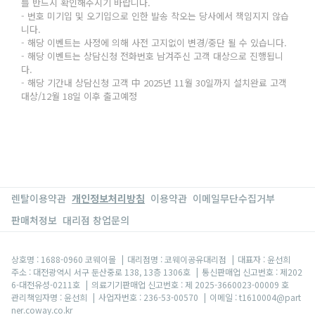
를 반드시 확인해주시기 바랍니다.
- 번호 미기입 및 오기입으로 인한 발송 착오는 당사에서 책임지지 않습
니다.
- 해당 이벤트는 사정에 의해 사전 고지없이 변경/중단 될 수 있습니다.
- 해당 이벤트는 상담신청 전화번호 남겨주신 고객 대상으로 진행됩니
다.
- 해당 기간내 상담신청 고객 中 2025년 11월 30일까지 설치완료 고객
대상/12월 18일 이후 출고예정
렌탈이용약관
개인정보처리방침
이용약관
이메일무단수집거부
판매처정보
대리점 창업문의
상호명 : 1688-0960 코웨이몰
|
대리점명 : 코웨이공유대리점
|
대표자 : 윤선희
주소 : 대전광역시 서구 둔산중로 138, 13층 1306호
|
통신판매업 신고번호 : 제202
6-대전유성-0211호
|
의료기기판매업 신고번호 : 제 2025-3660023-00009 호
관리책임자명 : 윤선희
|
사업자번호 : 236-53-00570
|
이메일 : t1610004@part
ner.coway.co.kr