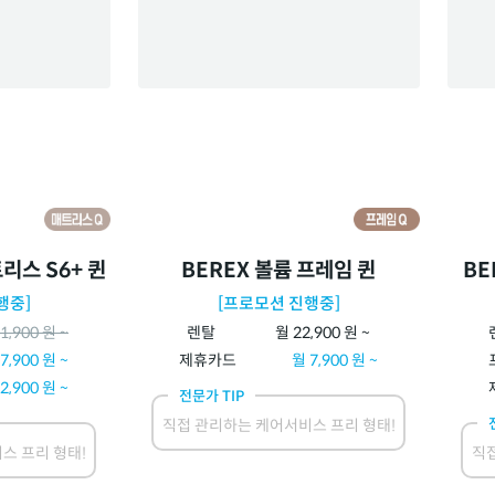
리스 S6+ 퀸
BEREX 볼륨 프레임 퀸
BE
행중]
[프로모션 진행중]
1,900
원 ~
렌탈
월
22,900
원 ~
7,900
원 ~
제휴카드
월
7,900
원 ~
2,900
원 ~
전문가 TIP
직접 관리하는 케어서비스 프리 형태!
스 프리 형태!
직접