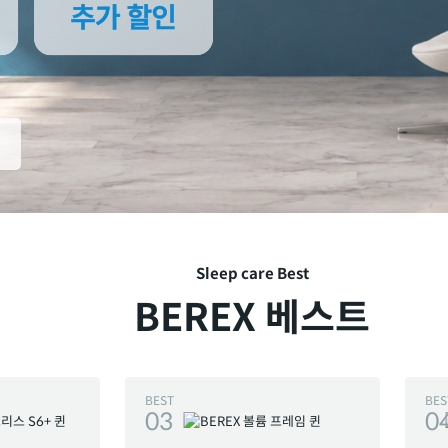
Sleep care Best
BEREX 베스트
BEST
BES
03
0