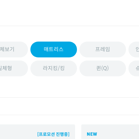
체보기
매트리스
프레임
일체형
라지킹/킹
퀸(Q)
[프로모션 진행중]