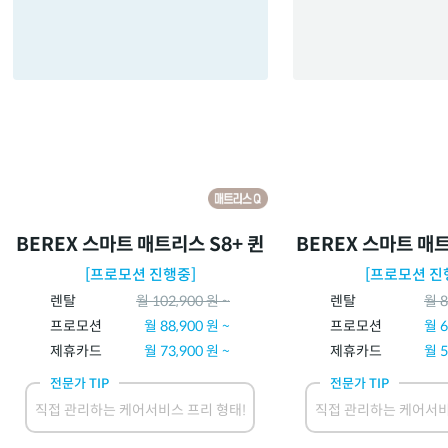
BEREX 스마트 매트리스 S8+ 퀸
BEREX 스마트 매트
[프로모션 진행중]
[프로모션 진
렌탈
월
102,900
원 ~
렌탈
월
8
프로모션
월
88,900
원 ~
프로모션
월
6
제휴카드
월
73,900
원 ~
제휴카드
월
5
전문가 TIP
전문가 TIP
직접 관리하는 케어서비스 프리 형태!
직접 관리하는 케어서비