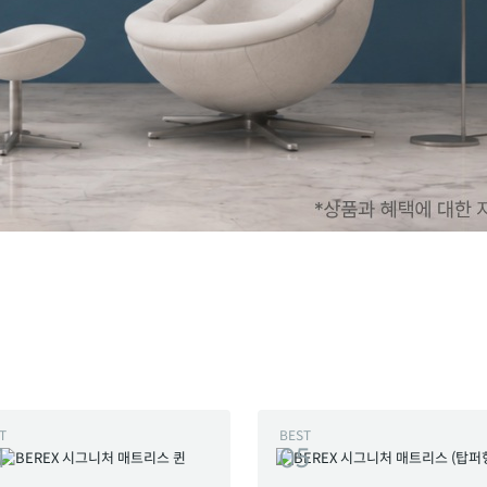
T
BEST
4
05