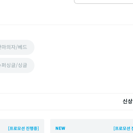
안마의자/베드
슈퍼싱글/싱글
신상
[프로모션 진행중]
[프로모션 