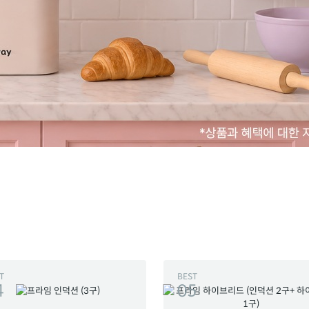
T
BEST
4
05