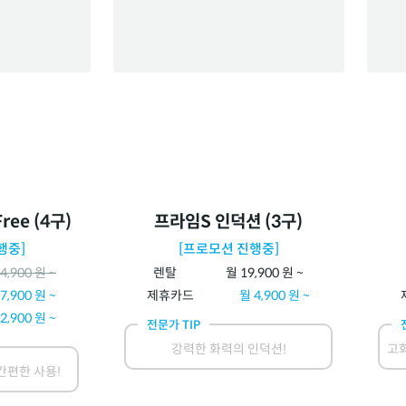
ree (4구)
프라임S 인덕션 (3구)
행중]
[프로모션 진행중]
4,900
원 ~
렌탈
월
19,900
원 ~
7,900
원 ~
제휴카드
월
4,900
원 ~
2,900
원 ~
전문가 TIP
강력한 화력의 인덕션!
고화
간편한 사용!