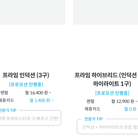
프라임 인덕션 (3구)
프라임 하이브리드 (인덕션 
하이라이트 1구)
[프로모션 진행중]
렌탈
월
16,400
원 ~
[프로모션 진행중]
제휴카드
월
1,400
원 ~
렌탈
월
12,900
원 ~
제휴카드
월
0
원 
전문가 TIP
력 파워부스터로 더 빠르고 간편!
전문가 TIP
인덕션 + 하이라이트의 장점 결