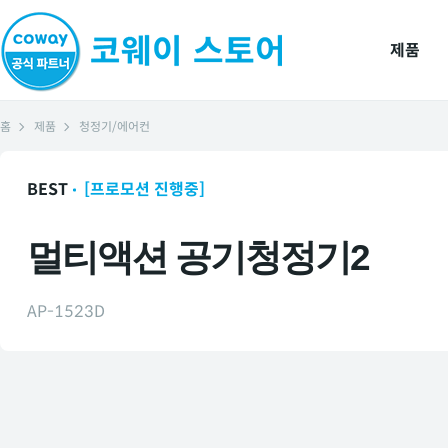
제품
홈
제품
청정기/에어컨
BEST
[프로모션 진행중]
멀티액션 공기청정기2
AP-1523D