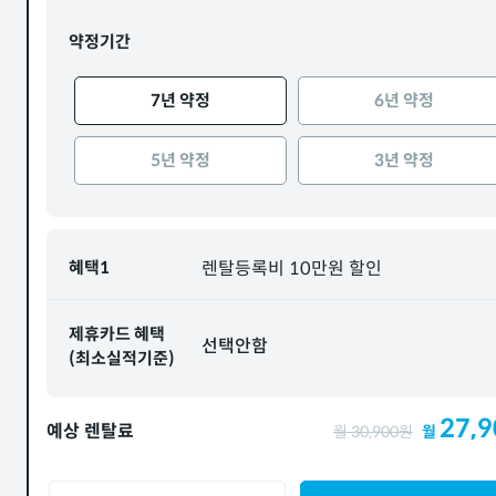
약정기간
7년 약정
6년 약정
5년 약정
3년 약정
혜택1
렌탈등록비 10만원 할인
제휴카드 혜택
선택안함
(최소실적기준)
27,9
예상 렌탈료
월
30,900
원
월