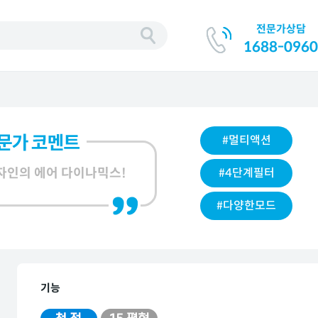
전문가상담
기
1688-0960
#멀티액션
자인의 에어 다이나믹스!
#4단계필터
#다양한모드
기능