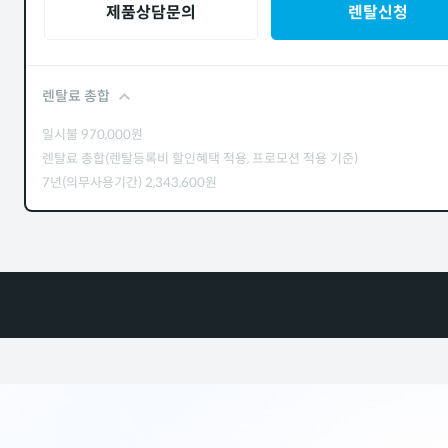
제품상담문의
렌탈신청
렌탈료 총합
일시불
970,000
원
렌탈료 총합(렌탈등록비 할인혜택 적용, 프로모션 적용 기준)
7년(의무사용기간)
2,343,600
원