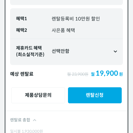
혜택1
렌탈등록비 10만원 할인
혜택2
사은품 혜택
제휴카드 혜택
선택안함
(최소실적기준)
19,900
예상 렌탈료
월
23,900
원
월
원
제품상담문의
렌탈신청
렌탈료 총합
일시불
1,930,000
원