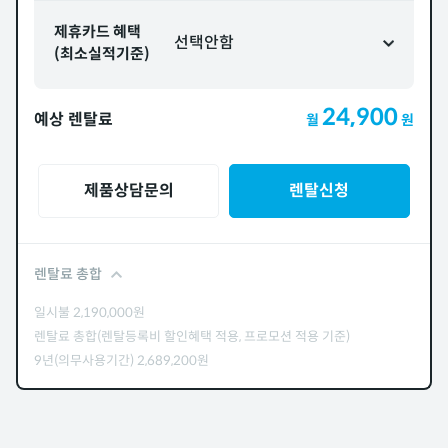
제휴카드 혜택
선택안함
(최소실적기준)
24,900
예상 렌탈료
월
원
제품상담문의
렌탈신청
렌탈료 총합
일시불
2,190,000
원
렌탈료 총합(렌탈등록비 할인혜택 적용, 프로모션 적용 기준)
9년(의무사용기간)
2,689,200
원