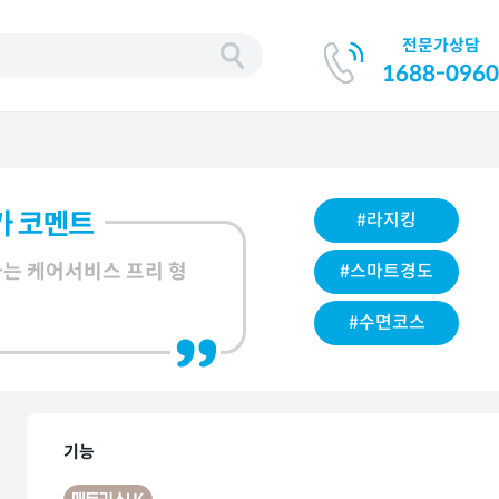
전문가상담
기
1688-0960
#라지킹
는 케어서비스 프리 형
#스마트경도
#수면코스
기능