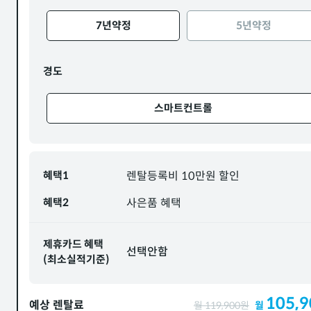
7년약정
5년약정
경도
스마트컨트롤
혜택1
렌탈등록비 10만원 할인
혜택2
사은품 혜택
제휴카드 혜택
선택안함
(최소실적기준)
105,9
예상 렌탈료
월
119,900
원
월