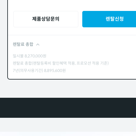
제품상담문의
렌탈신청
렌탈료 총합
일시불
8,270,000
원
렌탈료 총합(렌탈등록비 할인혜택 적용, 프로모션 적용 기준)
7년(의무사용기간)
8,895,600
원